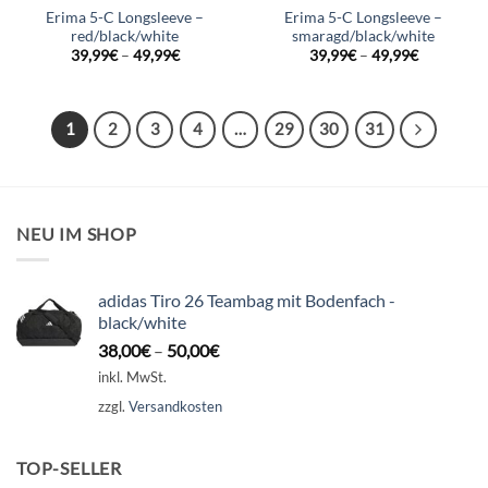
Erima 5-C Longsleeve –
Erima 5-C Longsleeve –
red/black/white
smaragd/black/white
39,99
€
–
49,99
€
39,99
€
–
49,99
€
1
2
3
4
…
29
30
31
NEU IM SHOP
adidas Tiro 26 Teambag mit Bodenfach -
black/white
38,00
€
–
50,00
€
inkl. MwSt.
zzgl.
Versandkosten
TOP-SELLER