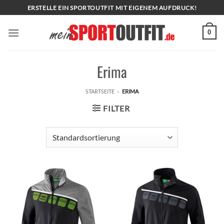
Zum
ERSTELLE EIN SPORTOUTFIT MIT EIGENEM AUFDRUCK!
Inhalt
springen
0
Erima
STARTSEITE
»
ERIMA
FILTER