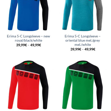
Erima 5-C Longsleeve – new
Erima 5-C Longsleeve –
royal/black/white
oriental blue mel./grey
mel./white
39,99
€
–
49,99
€
39,99
€
–
49,99
€