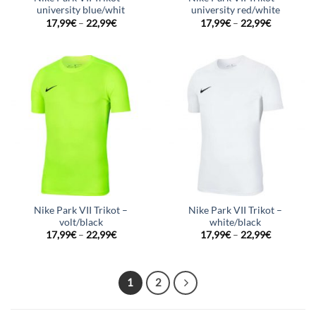
university blue/whit
university red/white
17,99
€
–
22,99
€
17,99
€
–
22,99
€
Nike Park VII Trikot –
Nike Park VII Trikot –
volt/black
white/black
17,99
€
–
22,99
€
17,99
€
–
22,99
€
1
2