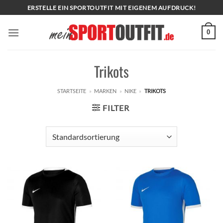
Zum
ERSTELLE EIN SPORTOUTFIT MIT EIGENEM AUFDRUCK!
Inhalt
springen
0
Trikots
STARTSEITE
»
MARKEN
»
NIKE
»
TRIKOTS
FILTER