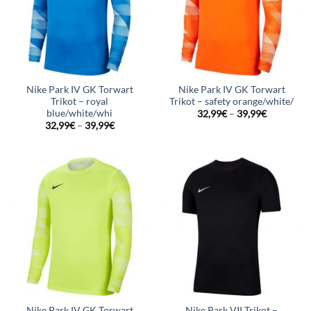
Nike Park IV GK Torwart
Nike Park IV GK Torwart
Trikot – royal
Trikot – safety orange/white/
blue/white/whi
32,99
€
–
39,99
€
32,99
€
–
39,99
€
Nike Park IV GK Torwart
Nike Park VII Trikot –