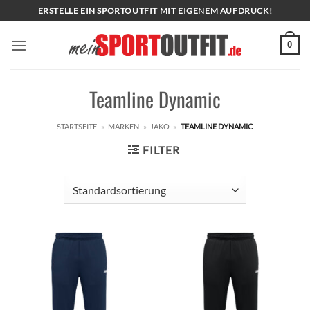
Zum
ERSTELLE EIN SPORTOUTFIT MIT EIGENEM AUFDRUCK!
Inhalt
springen
0
Teamline Dynamic
STARTSEITE
»
MARKEN
»
JAKO
»
TEAMLINE DYNAMIC
FILTER