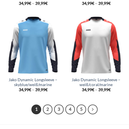
34,99
€
–
39,99
€
34,99
€
–
39,99
€
Jako Dynamic Longsleeve –
Jako Dynamic Longsleeve –
skyblue/weiß/marine
weiß/coral/marine
34,99
€
–
39,99
€
34,99
€
–
39,99
€
1
2
3
4
5