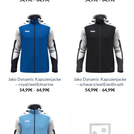
54,99
€
–
64,99
€
54,99
€
–
64,99
€
Jako Dynamic Kapuzenjacke
Jako Dynamic Kapuzenjacke
– royal/weiß/marine
– schwarz/weiß/anthrazit
54,99
€
–
64,99
€
54,99
€
–
64,99
€