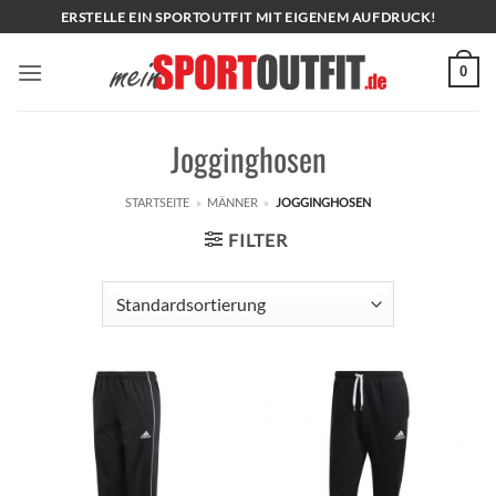
Zum
ERSTELLE EIN SPORTOUTFIT MIT EIGENEM AUFDRUCK!
Inhalt
springen
0
Jogginghosen
STARTSEITE
»
MÄNNER
»
JOGGINGHOSEN
FILTER