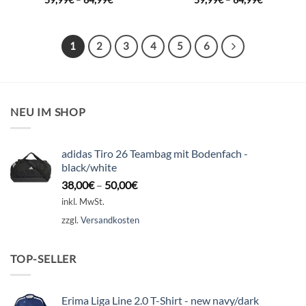
59,99
€
–
64,99
€
59,99
€
–
64,99
€
1
2
3
4
5
6
NEU IM SHOP
adidas Tiro 26 Teambag mit Bodenfach -
black/white
38,00
€
–
50,00
€
inkl. MwSt.
zzgl.
Versandkosten
TOP-SELLER
Erima Liga Line 2.0 T-Shirt - new navy/dark