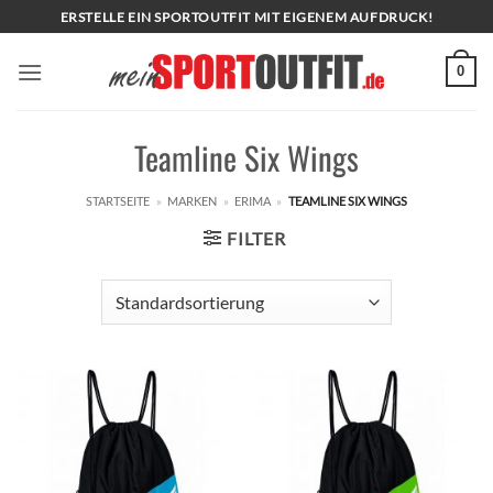
Zum
ERSTELLE EIN SPORTOUTFIT MIT EIGENEM AUFDRUCK!
Inhalt
springen
0
Teamline Six Wings
STARTSEITE
»
MARKEN
»
ERIMA
»
TEAMLINE SIX WINGS
FILTER