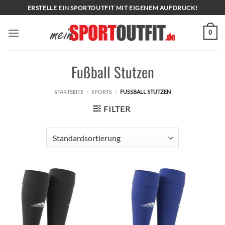
Zum
ERSTELLE EIN SPORTOUTFIT MIT EIGENEM AUFDRUCK!
Inhalt
springen
0
Fußball Stutzen
STARTSEITE
»
SPORTS
»
FUSSBALL STUTZEN
FILTER