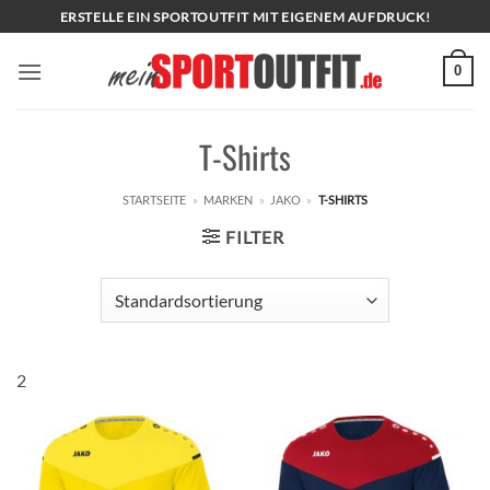
Zum
ERSTELLE EIN SPORTOUTFIT MIT EIGENEM AUFDRUCK!
Inhalt
springen
0
T-Shirts
STARTSEITE
»
MARKEN
»
JAKO
»
T-SHIRTS
FILTER
2