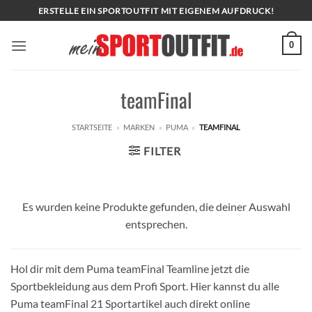
Zum
ERSTELLE EIN SPORTOUTFIT MIT EIGENEM AUFDRUCK!
Inhalt
springen
0
teamFinal
STARTSEITE
»
MARKEN
»
PUMA
»
TEAMFINAL
FILTER
Es wurden keine Produkte gefunden, die deiner Auswahl
entsprechen.
Hol dir mit dem Puma teamFinal Teamline jetzt die
Sportbekleidung aus dem Profi Sport. Hier kannst du alle
Puma teamFinal 21 Sportartikel auch direkt online