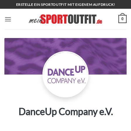
Zum
ERSTELLE EIN SPORTOUTFIT MIT EIGENEM AUFDRUCK!
Inhalt
springen
0
DanceUp Company e.V.