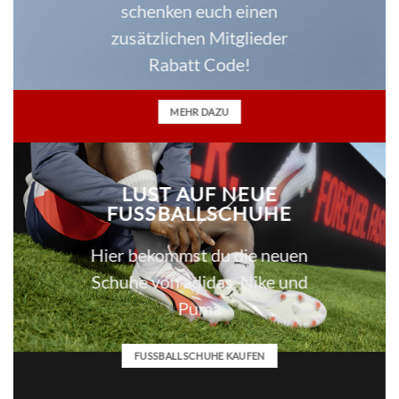
schenken euch einen
zusätzlichen Mitglieder
Rabatt Code!
MEHR DAZU
LUST AUF NEUE
FUSSBALLSCHUHE
Hier bekommst du die neuen
Schuhe von adidas, Nike und
Puma
FUSSBALLSCHUHE KAUFEN