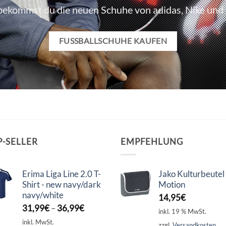
bekommst du die neuen Schuhe von adidas, Nike un
FUSSBALLSCHUHE KAUFEN
P-SELLER
EMPFEHLUNG
Erima Liga Line 2.0 T-
Jako Kulturbeutel
Shirt - new navy/dark
Motion
navy/white
14,95
€
31,99
€
–
36,99
€
inkl. 19 % MwSt.
inkl. MwSt.
zzgl.
Versandkosten