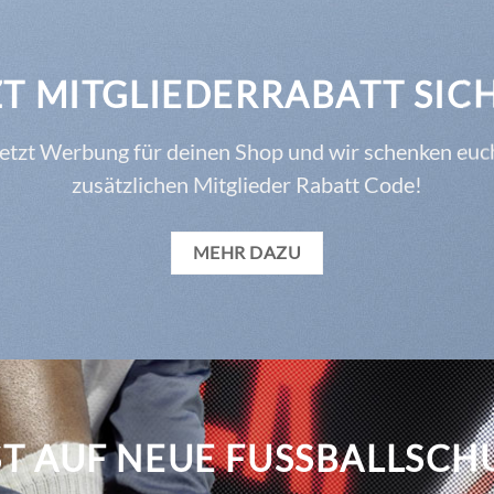
ZT MITGLIEDERRABATT SIC
etzt Werbung für deinen Shop und wir schenken euc
zusätzlichen Mitglieder Rabatt Code!
MEHR DAZU
ST AUF NEUE FUSSBALLSCHU