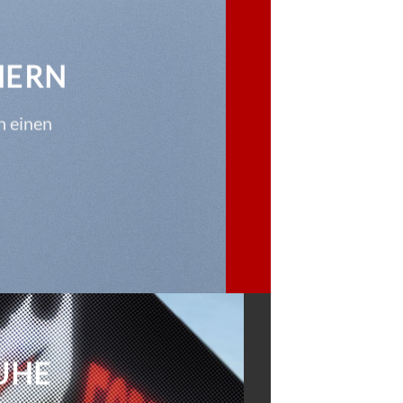
HERN
h einen
HE