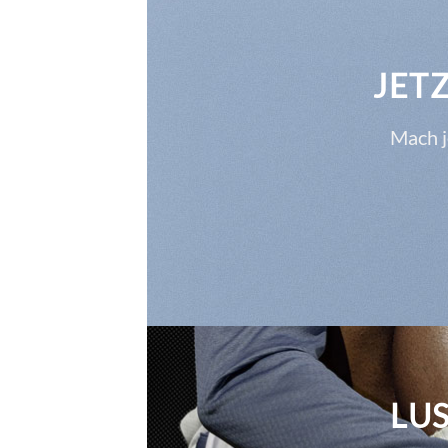
JET
Mach j
LU