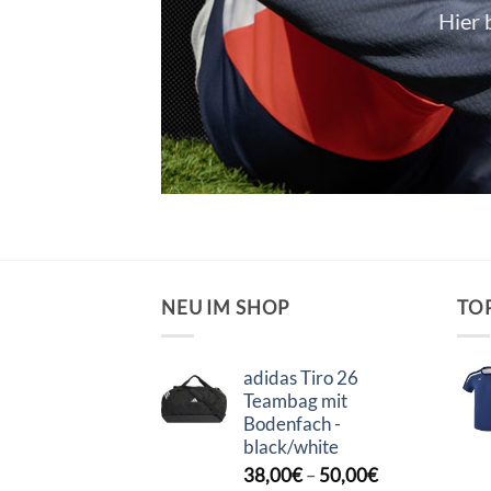
Hier 
NEU IM SHOP
TO
adidas Tiro 26
Teambag mit
Bodenfach -
black/white
38,00
€
–
50,00
€