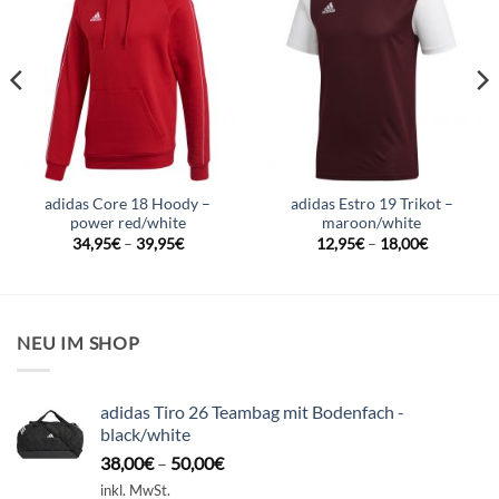
adidas Core 18 Hoody –
adidas Estro 19 Trikot –
power red/white
maroon/white
34,95
€
–
39,95
€
12,95
€
–
18,00
€
NEU IM SHOP
adidas Tiro 26 Teambag mit Bodenfach -
black/white
38,00
€
–
50,00
€
inkl. MwSt.