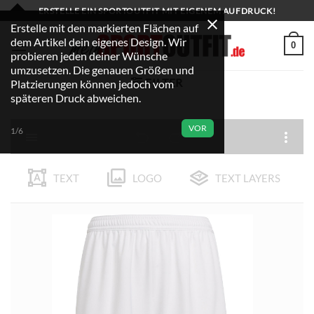
Zum
ERSTELLE EIN SPORTOUTFIT MIT EIGENEM AUFDRUCK!
Inhalt
Erstelle mit den markierten Flächen auf
dem Artikel dein eigenes Design. Wir
springen
0
probieren jeden deiner Wünsche
umzusetzen. Die genauen Größen und
FILTER
Platzierungen können jedoch vom
späteren Druck abweichen.
VOR
1/6
TEXT
LOGO
TEXT LAYERS