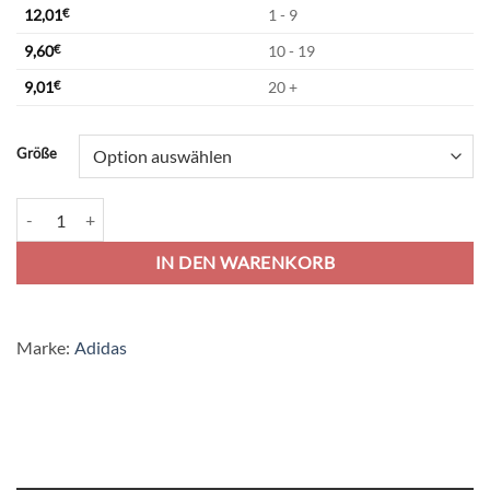
12,01
€
1 - 9
9,60
€
10 - 19
9,01
€
20 +
Alternative:
Größe
adidas Entrada 22 Short - white Menge
IN DEN WARENKORB
Marke:
Adidas