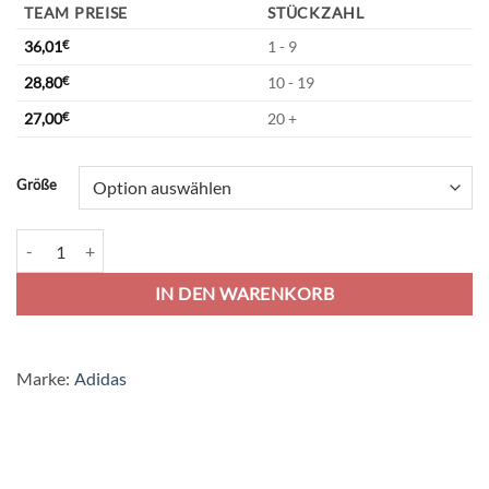
TEAM PREISE
STÜCKZAHL
36,01
€
1 - 9
28,80
€
10 - 19
27,00
€
20 +
Alternative:
Größe
adidas Squadra 21 Präsentationsjacke - team green/white Menge
IN DEN WARENKORB
Marke:
Adidas