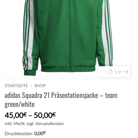
1
2
STARTSEITE
»
SHOP
adidas Squadra 21 Präsentationsjacke – team
green/white
45,00
–
50,00
€
€
inkl. MwSt.
zzgl.
Versandkosten
€
Druckkosten:
0,00