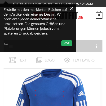
Zum
ERSTELLE EIN SPORTOUTFIT MIT EIGENEM AUFDRUCK!
Inhalt
Erstelle mit den markierten Flächen auf
dem Artikel dein eigenes Design. Wir
springen
0
probieren jeden deiner Wünsche
umzusetzen. Die genauen Größen und
FILTER
Platzierungen können jedoch vom
späteren Druck abweichen.
VOR
1/6
TEXT
LOGO
TEXT LAYERS