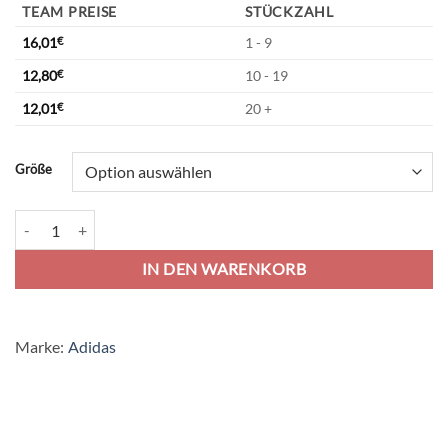
TEAM PREISE
STÜCKZAHL
16,01
€
1 - 9
12,80
€
10 - 19
12,01
€
20 +
Alternative:
Größe
adidas Squadra 21 Trikot Jersey - team royal blue/white Menge
IN DEN WARENKORB
Marke:
Adidas