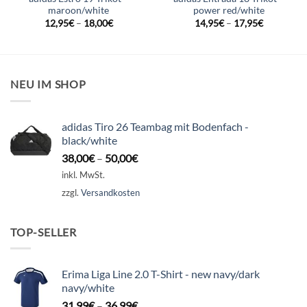
maroon/white
power red/white
12,95
€
–
18,00
€
14,95
€
–
17,95
€
NEU IM SHOP
adidas Tiro 26 Teambag mit Bodenfach -
black/white
38,00
€
–
50,00
€
inkl. MwSt.
zzgl.
Versandkosten
TOP-SELLER
Erima Liga Line 2.0 T-Shirt - new navy/dark
navy/white
31,99
€
–
36,99
€