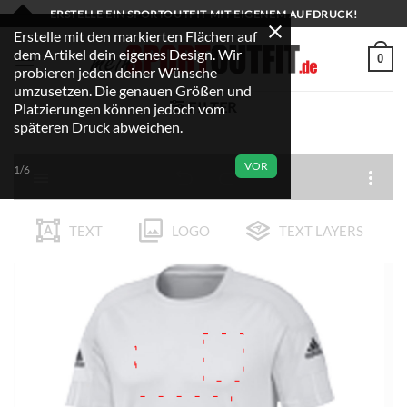
Zum
ERSTELLE EIN SPORTOUTFIT MIT EIGENEM AUFDRUCK!
Inhalt
Erstelle mit den markierten Flächen auf
dem Artikel dein eigenes Design. Wir
springen
0
probieren jeden deiner Wünsche
umzusetzen. Die genauen Größen und
FILTER
Platzierungen können jedoch vom
späteren Druck abweichen.
VOR
1/6
TEXT
LOGO
TEXT LAYERS