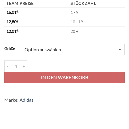
TEAM PREISE
STÜCKZAHL
16,01
€
1 - 9
12,80
€
10 - 19
12,01
€
20 +
Alternative:
Größe
adidas Squadra 21 Trikot Jersey - white/white/black Menge
IN DEN WARENKORB
Marke:
Adidas