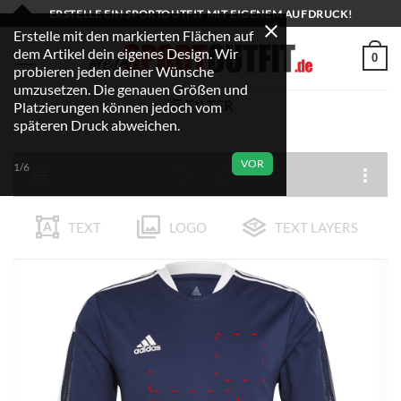
Zum
ERSTELLE EIN SPORTOUTFIT MIT EIGENEM AUFDRUCK!
Inhalt
Erstelle mit den markierten Flächen auf
dem Artikel dein eigenes Design. Wir
springen
0
probieren jeden deiner Wünsche
umzusetzen. Die genauen Größen und
FILTER
Platzierungen können jedoch vom
späteren Druck abweichen.
VOR
1/6
TEXT
LOGO
TEXT LAYERS