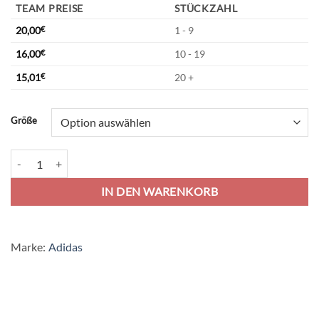
TEAM PREISE
STÜCKZAHL
20,00
€
1 - 9
16,00
€
10 - 19
15,01
€
20 +
Alternative:
Größe
adidas Tiro 21 Training Jersey - team navy blue/white Menge
IN DEN WARENKORB
Marke:
Adidas