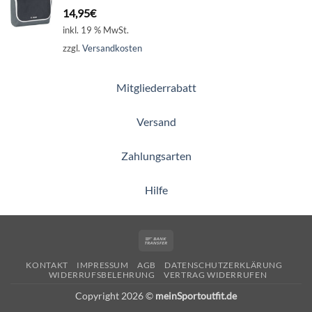
14,95
€
inkl. 19 % MwSt.
zzgl.
Versandkosten
Mitgliederrabatt
Versand
Zahlungsarten
Hilfe
Bank
Transfer
KONTAKT
IMPRESSUM
AGB
DATENSCHUTZERKLÄRUNG
WIDERRUFSBELEHRUNG
VERTRAG WIDERRUFEN
Copyright 2026 ©
meinSportoutfit.de