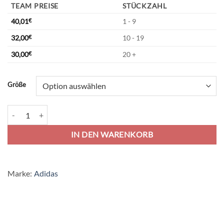
TEAM PREISE
STÜCKZAHL
40,01
€
1 - 9
32,00
€
10 - 19
30,00
€
20 +
Alternative:
Größe
adidas Tiro 21 Woven Jacket - team navy blue/white Menge
IN DEN WARENKORB
Marke:
Adidas