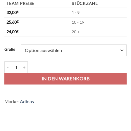
TEAM PREISE
STÜCKZAHL
32,00
€
1 - 9
25,60
€
10 - 19
24,00
€
20 +
Alternative:
Größe
adidas Tiro 23 C Goalkeeper Torwart Jersey - team yellow/collegiate 
IN DEN WARENKORB
Marke:
Adidas