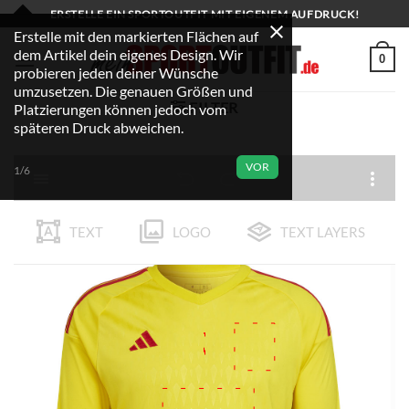
Zum
ERSTELLE EIN SPORTOUTFIT MIT EIGENEM AUFDRUCK!
Inhalt
Erstelle mit den markierten Flächen auf
dem Artikel dein eigenes Design. Wir
springen
0
probieren jeden deiner Wünsche
umzusetzen. Die genauen Größen und
FILTER
Platzierungen können jedoch vom
späteren Druck abweichen.
VOR
1/6
TEXT
LOGO
TEXT LAYERS