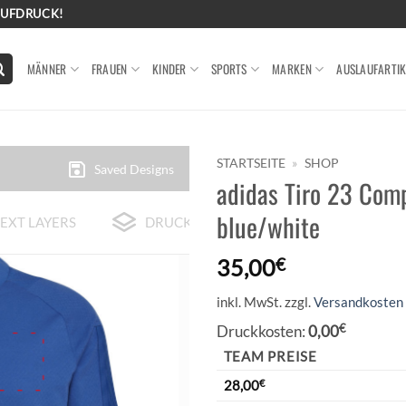
AUFDRUCK!
MÄNNER
FRAUEN
KINDER
SPORTS
MARKEN
AUSLAUFARTIK
STARTSEITE
»
SHOP
Saved Designs
adidas Tiro 23 Comp
blue/white
EXT LAYERS
DRUCK-BEISPIELE
35,00
€
inkl. MwSt.
zzgl.
Versandkosten
Druckkosten:
0,00
€
TEAM PREISE
28,00
€