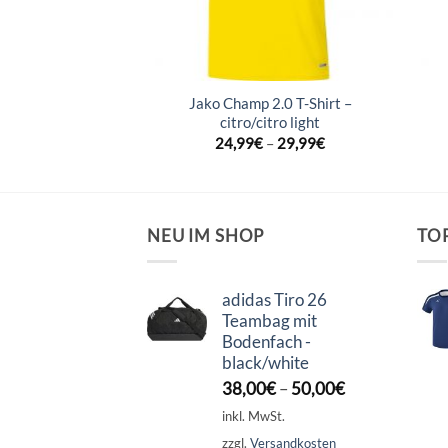
ico T-Shirt –
Jako Champ 2.0 T-Shirt –
orange
citro/citro light
–
24,99
€
24,99
€
–
29,99
€
NEU IM SHOP
TO
adidas Tiro 26
Teambag mit
Bodenfach -
black/white
38,00
€
–
50,00
€
inkl. MwSt.
zzgl.
Versandkosten