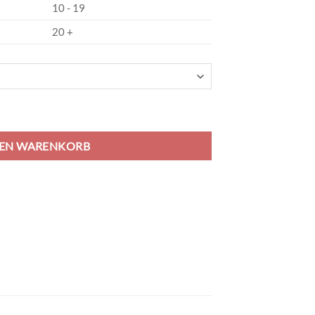
10 - 19
20 +
 - royal blue/white Menge
DEN WARENKORB