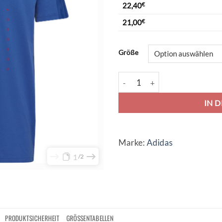
22,40
€
21,00
€
Alternative:
Größe
adidas Tiro 23 Competition Tee
IN 
Marke:
Adidas
1
2
PRODUKTSICHERHEIT
GRÖSSENTABELLEN