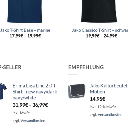
Jako T-Shirt Base – marine
Jako Classico T-Shirt – schwa
17,99
€
–
19,99
€
19,99
€
–
24,99
€
P-SELLER
EMPFEHLUNG
Erima Liga Line 2.0 T-
Jako Kulturbeutel
Shirt - new navy/dark
Motion
navy/white
14,95
€
31,99
€
–
36,99
€
inkl. 19 % MwSt.
inkl. MwSt.
zzgl.
Versandkosten
zzgl.
Versandkosten