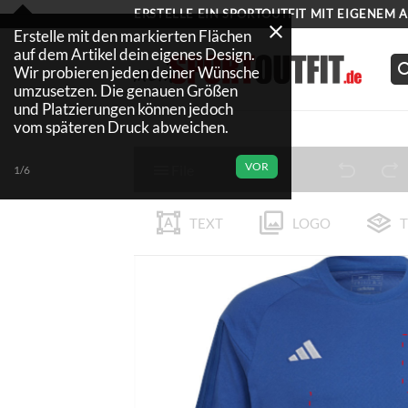
Zum
ERSTELLE EIN SPORTOUTFIT MIT EIGENEM 
Inhalt
Erstelle mit den markierten Flächen
auf dem Artikel dein eigenes Design.
springen
Wir probieren jeden deiner Wünsche
umzusetzen. Die genauen Größen
und Platzierungen können jedoch
vom späteren Druck abweichen.
VOR
File
1/6
TEXT
LOGO
T