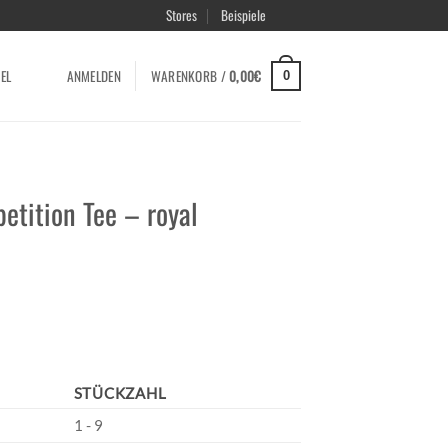
Stores
Beispiele
EL
ANMELDEN
WARENKORB /
0,00
€
0
etition Tee – royal
STÜCKZAHL
1 - 9