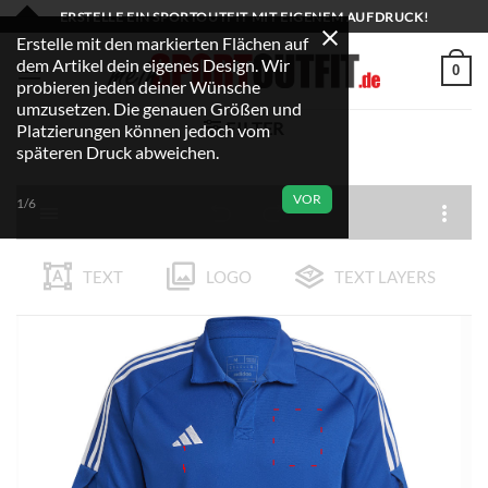
Zum
ERSTELLE EIN SPORTOUTFIT MIT EIGENEM AUFDRUCK!
Inhalt
Erstelle mit den markierten Flächen auf
dem Artikel dein eigenes Design. Wir
springen
0
probieren jeden deiner Wünsche
umzusetzen. Die genauen Größen und
FILTER
Platzierungen können jedoch vom
späteren Druck abweichen.
VOR
1/6
TEXT
LOGO
TEXT LAYERS