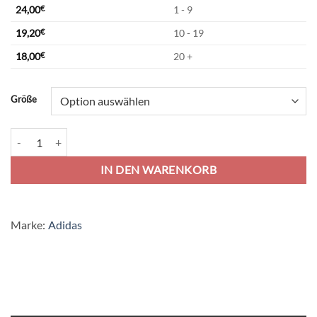
24,00
€
1 - 9
19,20
€
10 - 19
18,00
€
20 +
Alternative:
Größe
adidas Tiro 23 League Polo - royal blue Menge
IN DEN WARENKORB
Marke:
Adidas