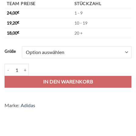
TEAM PREISE
STÜCKZAHL
24,00
€
1 - 9
19,20
€
10 - 19
18,00
€
20 +
Alternative:
Größe
adidas Tiro 24 Competition Training Short - team navy blue Menge
IN DEN WARENKORB
Marke:
Adidas