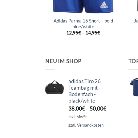
Adidas Parma 16 Short – bold
J
fi 2.0 – schwarz
blue/white
–
29,99
€
12,95
€
–
14,95
€
NEU IM SHOP
TO
adidas Tiro 26
Teambag mit
Bodenfach -
black/white
38,00
€
–
50,00
€
inkl. MwSt.
zzgl.
Versandkosten