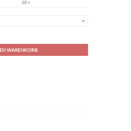
20 +
d grey/white Menge
DEN WARENKORB