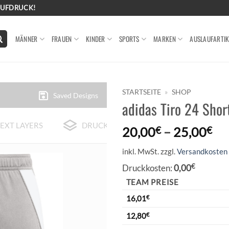
AUFDRUCK!
MÄNNER
FRAUEN
KINDER
SPORTS
MARKEN
AUSLAUFARTIK
STARTSEITE
»
SHOP
Saved Designs
adidas Tiro 24 Sho
EXT LAYERS
DRUCK-BEISPIELE
20,00
€
–
25,00
€
inkl. MwSt.
zzgl.
Versandkosten
Druckkosten:
0,00
€
TEAM PREISE
16,01
€
12,80
€