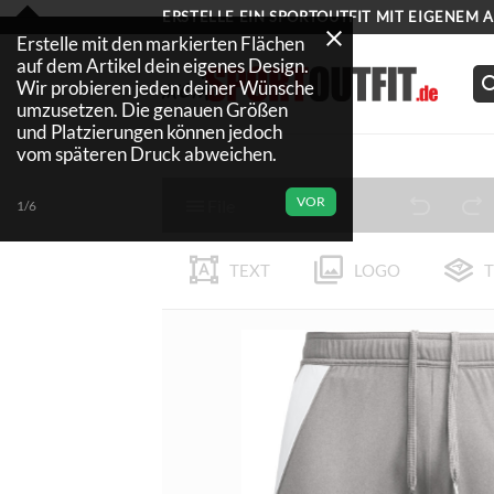
Zum
ERSTELLE EIN SPORTOUTFIT MIT EIGENEM 
Inhalt
Erstelle mit den markierten Flächen
auf dem Artikel dein eigenes Design.
springen
Wir probieren jeden deiner Wünsche
umzusetzen. Die genauen Größen
und Platzierungen können jedoch
vom späteren Druck abweichen.
VOR
File
1/6
TEXT
LOGO
T