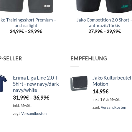
ako Trainingsshort Premium –
Jako Competition 2.0 Short 
anthra light
anthrazit/türkis
24,99
€
–
29,99
€
27,99
€
–
29,99
€
P-SELLER
EMPFEHLUNG
Erima Liga Line 2.0 T-
Jako Kulturbeutel
Shirt - new navy/dark
Motion
navy/white
14,95
€
31,99
€
–
36,99
€
inkl. 19 % MwSt.
inkl. MwSt.
zzgl.
Versandkosten
zzgl.
Versandkosten