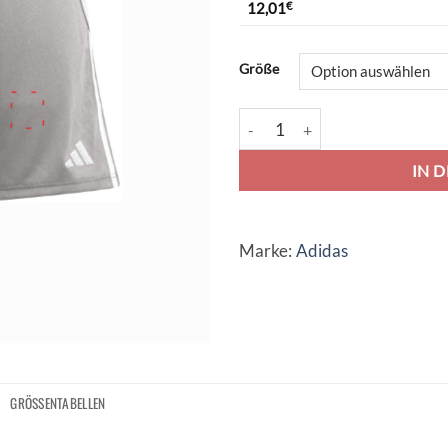
12,01
€
Alternative:
Größe
adidas Tiro 24 Short - team mi
IN 
Marke:
Adidas
GRÖSSENTABELLEN