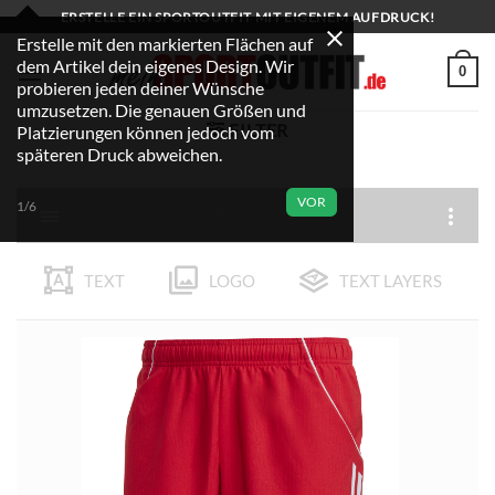
Zum
ERSTELLE EIN SPORTOUTFIT MIT EIGENEM AUFDRUCK!
Inhalt
Erstelle mit den markierten Flächen auf
dem Artikel dein eigenes Design. Wir
springen
0
probieren jeden deiner Wünsche
umzusetzen. Die genauen Größen und
FILTER
Platzierungen können jedoch vom
späteren Druck abweichen.
VOR
1/6
TEXT
LOGO
TEXT LAYERS