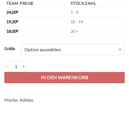
TEAM PREISE
STÜCKZAHL
24,00
€
1 - 9
19,20
€
10 - 19
18,00
€
20 +
Alternative:
Größe
adidas Tiro 25 Competition Matchday Short - team power red/light g
IN DEN WARENKORB
Marke:
Adidas