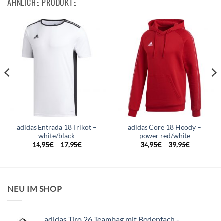
ÄHNLICHE PRODUKTE
adidas Entrada 18 Trikot –
adidas Core 18 Hoody –
white/black
power red/white
14,95
€
–
17,95
€
34,95
€
–
39,95
€
NEU IM SHOP
adidas Tiro 26 Teambag mit Bodenfach -