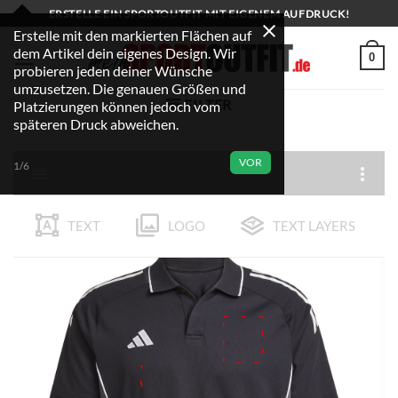
Zum
ERSTELLE EIN SPORTOUTFIT MIT EIGENEM AUFDRUCK!
Inhalt
Erstelle mit den markierten Flächen auf
dem Artikel dein eigenes Design. Wir
springen
0
probieren jeden deiner Wünsche
umzusetzen. Die genauen Größen und
FILTER
Platzierungen können jedoch vom
späteren Druck abweichen.
VOR
1/6
TEXT
LOGO
TEXT LAYERS