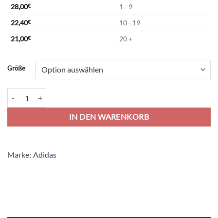
28,00
€
1 - 9
22,40
€
10 - 19
21,00
€
20 +
Alternative:
Größe
adidas Tiro 25 Competition Poloshirt - black/white Menge
IN DEN WARENKORB
Marke:
Adidas