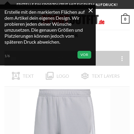
Zum
ERSTELLE EIN SPORTOUTFIT MIT EIGENEM AUFDRUCK!
Inhalt
Erstelle mit den markierten Flächen auf
dem Artikel dein eigenes Design. Wir
springen
0
probieren jeden deiner Wünsche
umzusetzen. Die genauen Größen und
FILTER
Platzierungen können jedoch vom
späteren Druck abweichen.
VOR
1/6
TEXT
LOGO
TEXT LAYERS