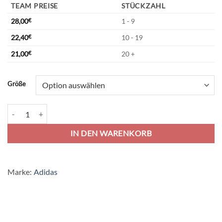
TEAM PREISE
STÜCKZAHL
28,00
€
1 - 9
22,40
€
10 - 19
21,00
€
20 +
Alternative:
Größe
adidas Tiro 26 League Sweat Short - team light grey/white Menge
IN DEN WARENKORB
Marke:
Adidas