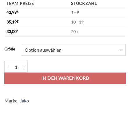
TEAM PREISE
STÜCKZAHL
43,99
€
1 - 9
35,19
€
10 - 19
33,00
€
20 +
Alternative:
Größe
Jako Champ 2.0 Kapuzenjacke - marine/darkblue/skyblue Menge
IN DEN WARENKORB
Marke:
Jako