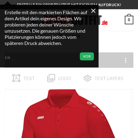
Zum
ERSTELLE EIN SPORTOUTFIT MIT EIGENEM AUFDRUCK!
Inhalt
Erstelle mit den markierten Flächen auf
dem Artikel dein eigenes Design. Wir
springen
0
probieren jeden deiner Wünsche
umzusetzen. Die genauen Größen und
FILTER
Platzierungen können jedoch vom
späteren Druck abweichen.
VOR
1/6
TEXT
LOGO
TEXT LAYERS