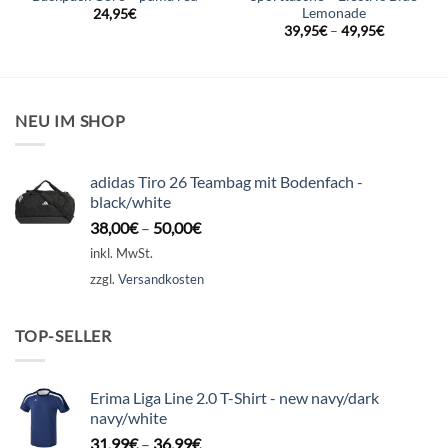
Lemonade
24,95
€
39,95
€
–
49,95
€
NEU IM SHOP
adidas Tiro 26 Teambag mit Bodenfach -
black/white
38,00
€
–
50,00
€
inkl. MwSt.
zzgl.
Versandkosten
TOP-SELLER
Erima Liga Line 2.0 T-Shirt - new navy/dark
navy/white
31,99
€
–
36,99
€