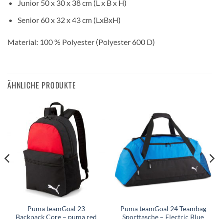
Junior 50 x 30 x 38 cm (L x B x H)
Senior 60 x 32 x 43 cm (LxBxH)
Material: 100 % Polyester (Polyester 600 D)
ÄHNLICHE PRODUKTE
Puma teamGoal 23
Puma teamGoal 24 Teambag
Backpack Core – puma red
Sporttasche – Electric Blue