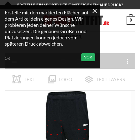
Zum
ERSTELLE EIN SPORTOUTFIT MIT EIGENEM AUFDRUCK!
Inhalt
Erstelle mit den markierten Flächen auf
dem Artikel dein eigenes Design. Wir
springen
0
probieren jeden deiner Wünsche
umzusetzen. Die genauen Größen und
FILTER
Platzierungen können jedoch vom
späteren Druck abweichen.
VOR
1/6
TEXT
LOGO
TEXT LAYERS