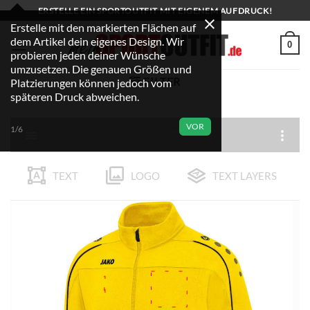
Zum
ERSTELLE EIN SPORTOUTFIT MIT EIGENEM AUFDRUCK!
Inhalt
Erstelle mit den markierten Flächen auf
dem Artikel dein eigenes Design. Wir
springen
0
probieren jeden deiner Wünsche
umzusetzen. Die genauen Größen und
FILTER
Platzierungen können jedoch vom
späteren Druck abweichen.
VOR
1/6
TEXT
LOGO
TEXT LAYERS