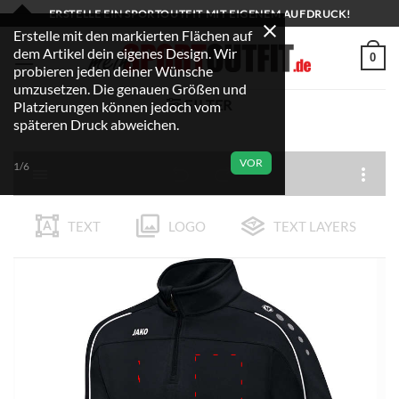
Zum
ERSTELLE EIN SPORTOUTFIT MIT EIGENEM AUFDRUCK!
Inhalt
Erstelle mit den markierten Flächen auf
dem Artikel dein eigenes Design. Wir
springen
0
probieren jeden deiner Wünsche
umzusetzen. Die genauen Größen und
FILTER
Platzierungen können jedoch vom
späteren Druck abweichen.
VOR
1/6
TEXT
LOGO
TEXT LAYERS