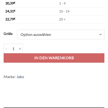
30,39
€
1 - 9
24,31
€
10 - 19
22,79
€
20 +
Alternative:
Größe
Jako Classico Ziptop - schwarz Menge
IN DEN WARENKORB
Marke:
Jako