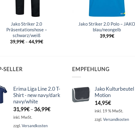
Jako Striker 2.0
Jako Striker 2.0 Polo – JAK
Präsentationshose –
blau/neongelb
schwarz/weiß
39,99
€
39,99
€
–
44,99
€
P-SELLER
EMPFEHLUNG
Erima Liga Line 2.0 T-
Jako Kulturbeutel
Shirt - new navy/dark
Motion
navy/white
14,95
€
31,99
€
–
36,99
€
inkl. 19 % MwSt.
inkl. MwSt.
zzgl.
Versandkosten
zzgl.
Versandkosten