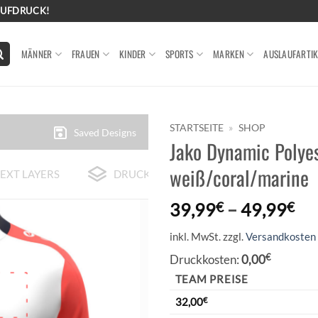
AUFDRUCK!
MÄNNER
FRAUEN
KINDER
SPORTS
MARKEN
AUSLAUFARTIK
STARTSEITE
»
SHOP
Saved Designs
Jako Dynamic Polye
weiß/coral/marine
EXT LAYERS
DRUCK-BEISPIELE
39,99
€
–
49,99
€
inkl. MwSt.
zzgl.
Versandkosten
Druckkosten:
0,00
€
TEAM PREISE
32,00
€