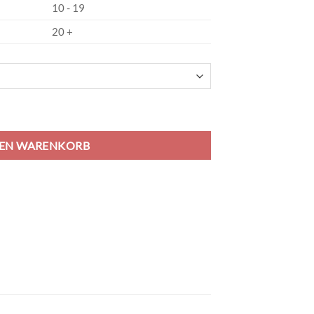
10 - 19
20 +
 weiß/coral/marine Menge
DEN WARENKORB