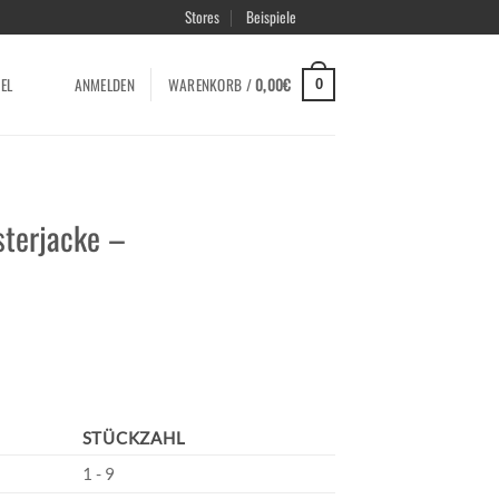
Stores
Beispiele
EL
ANMELDEN
WARENKORB /
0,00
€
0
sterjacke –
STÜCKZAHL
1 - 9