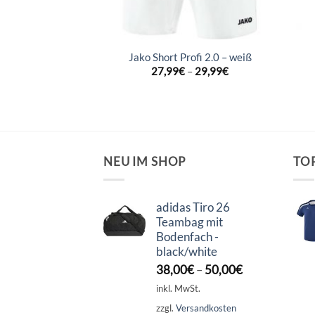
2.0 T-Shirt –
Jako Short Profi 2.0 – weiß
kblue/skyblue
27,99
€
–
29,99
€
–
29,99
€
NEU IM SHOP
TO
adidas Tiro 26
Teambag mit
Bodenfach -
black/white
38,00
€
–
50,00
€
inkl. MwSt.
zzgl.
Versandkosten