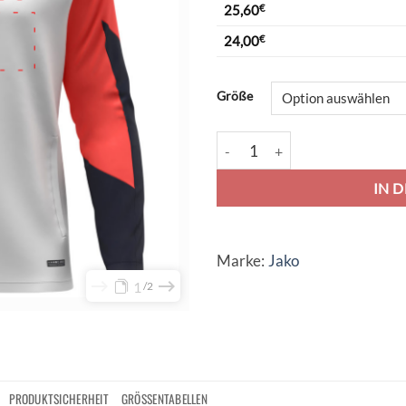
25,60
€
24,00
€
Alternative:
Größe
Jako Dynamic Polyesterjacke -
IN 
Marke:
Jako
1
2
PRODUKTSICHERHEIT
GRÖSSENTABELLEN