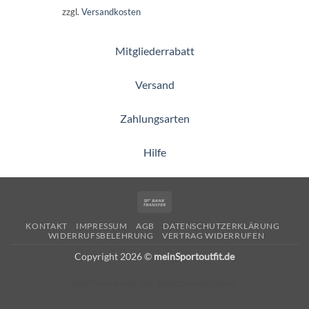
zzgl.
Versandkosten
Mitgliederrabatt
Versand
Zahlungsarten
Hilfe
Bank
Transfer
KONTAKT
IMPRESSUM
AGB
DATENSCHUTZERKLÄRUNG
WIDERRUFSBELEHRUNG
VERTRAG WIDERRUFEN
Copyright 2026 ©
meinSportoutfit.de
Alle Preise inkl. der gesetzlichen MwSt.