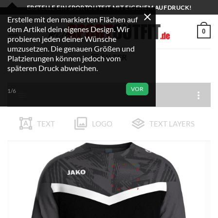
Zum
ERSTELLE EIN SPORTOUTFIT MIT EIGENEM AUFDRUCK!
Inhalt
Erstelle mit den markierten Flächen auf
dem Artikel dein eigenes Design. Wir
springen
0
probieren jeden deiner Wünsche
umzusetzen. Die genauen Größen und
FILTER
Platzierungen können jedoch vom
späteren Druck abweichen.
VOR
1/6
TEXT
LOGO
TEXT LAYERS