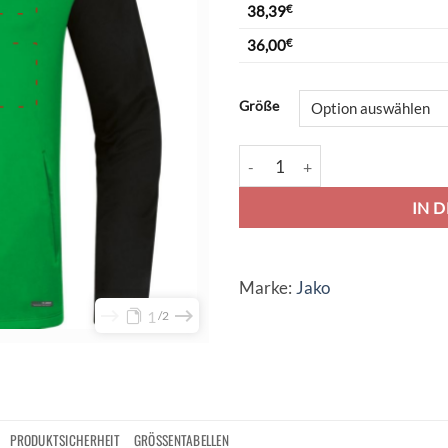
38,39
€
36,00
€
Alternative:
Größe
Jako Performance Kapuzenjacke
IN 
Marke:
Jako
1
2
PRODUKTSICHERHEIT
GRÖSSENTABELLEN