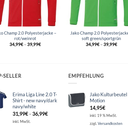
ko Champ 2.0 Polyesterjacke –
Jako Champ 2.0 Polyesterjack
rot/weinrot
soft green/sportgrün
34,99
€
–
39,99
€
34,99
€
–
39,99
€
P-SELLER
EMPFEHLUNG
Erima Liga Line 2.0 T-
Jako Kulturbeutel
Shirt - new navy/dark
Motion
navy/white
14,95
€
31,99
€
–
36,99
€
inkl. 19 % MwSt.
inkl. MwSt.
zzgl.
Versandkosten