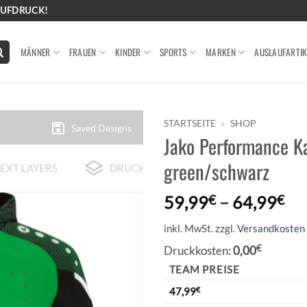
AUFDRUCK!
MÄNNER
FRAUEN
KINDER
SPORTS
MARKEN
AUSLAUFARTIK
STARTSEITE
»
SHOP
Saved Designs
Jako Performance K
green/schwarz
EXT LAYERS
DRUCK-BEISPIELE
59,99
€
–
64,99
€
inkl. MwSt.
zzgl.
Versandkosten
Druckkosten:
0,00
€
TEAM PREISE
47,99
€