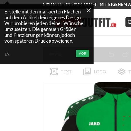
Zum
ERSTELLE EIN SPORTOUTFIT MIT EIGENEM 
Inhalt
Erstelle mit den markierten Flächen
auf dem Artikel dein eigenes Design.
springen
Wir probieren jeden deiner Wünsche
umzusetzen. Die genauen Größen
und Platzierungen können jedoch
vom späteren Druck abweichen.
VOR
File
1/6
TEXT
LOGO
T