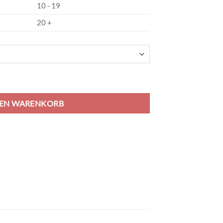
10 - 19
20 +
 - soft green/schwarz Menge
DEN WARENKORB