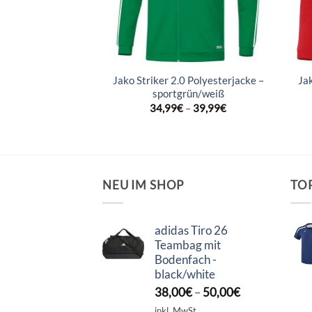
 Polyesterjacke –
Jako Striker 2.0 Polyesterjacke –
Ja
anthra light
sportgrün/weiß
–
39,99
€
34,99
€
–
39,99
€
NEU IM SHOP
TO
adidas Tiro 26
Teambag mit
Bodenfach -
black/white
38,00
€
–
50,00
€
inkl. MwSt.