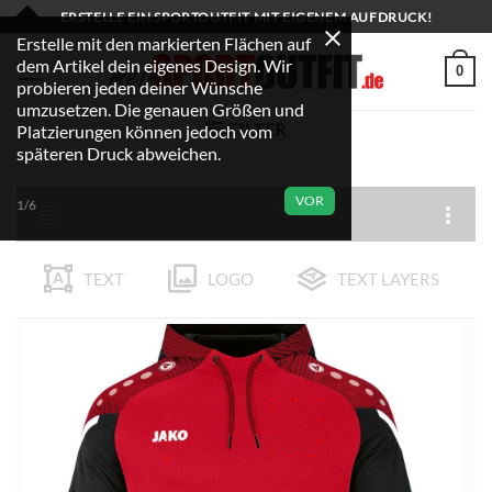
Zum
ERSTELLE EIN SPORTOUTFIT MIT EIGENEM AUFDRUCK!
Inhalt
Erstelle mit den markierten Flächen auf
dem Artikel dein eigenes Design. Wir
springen
0
probieren jeden deiner Wünsche
umzusetzen. Die genauen Größen und
FILTER
Platzierungen können jedoch vom
späteren Druck abweichen.
VOR
1/6
TEXT
LOGO
TEXT LAYERS