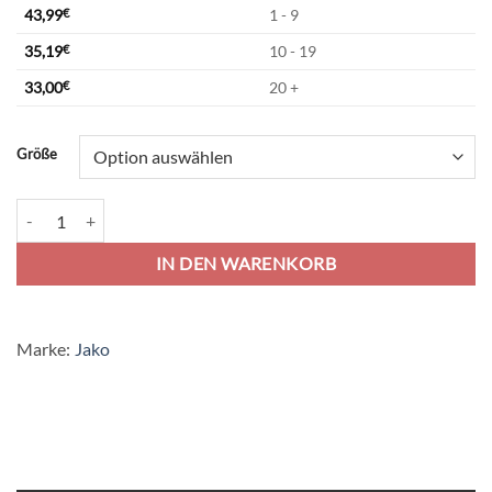
43,99
€
1 - 9
35,19
€
10 - 19
33,00
€
20 +
Alternative:
Größe
Jako Performance Kapuzensweat - rot/schwarz Menge
IN DEN WARENKORB
Marke:
Jako