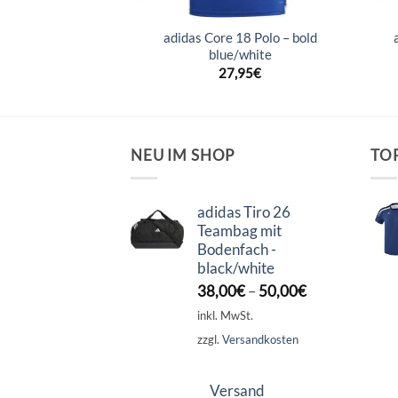
er 2.0 Polo –
adidas Core 18 Polo – bold
ne/weiß
blue/white
,99
€
27,95
€
NEU IM SHOP
TO
adidas Tiro 26
Teambag mit
Bodenfach -
black/white
38,00
€
–
50,00
€
inkl. MwSt.
zzgl.
Versandkosten
Versand