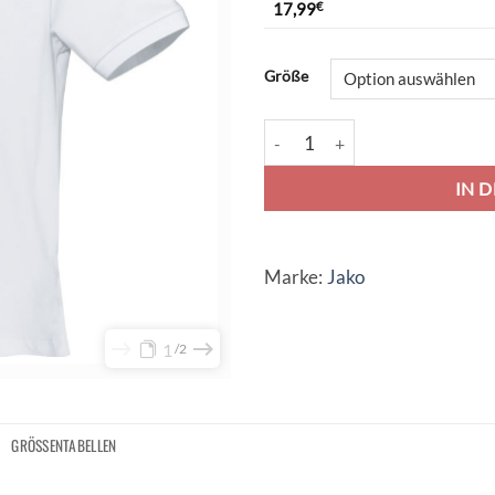
17,99
€
Alternative:
Größe
Jako Polo Classic - weiß Menge
IN 
Marke:
Jako
1
2
GRÖSSENTABELLEN