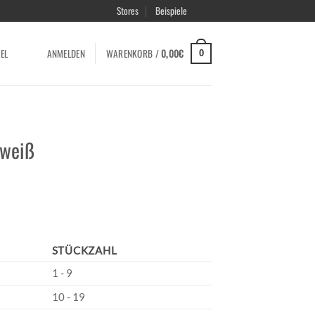
Stores
Beispiele
EL
ANMELDEN
WARENKORB /
0,00
€
0
 weiß
STÜCKZAHL
1 - 9
10 - 19