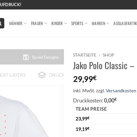
AUFDRUCK!
MÄNNER
FRAUEN
KINDER
SPORTS
MARKEN
AUSLAUFARTIK
STARTSEITE
»
SHOP
Saved Designs
Jako Polo Classic –
EXT LAYERS
DRUCK-BEISPIELE
29,99
€
inkl. MwSt.
zzgl.
Versandkosten
Druckkosten:
0,00
€
TEAM PREISE
23,99
€
19,19
€