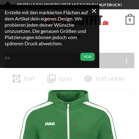
Zum
ERSTELLE EIN SPORTOUTFIT MIT EIGENEM AUFDRUCK!
Inhalt
Erstelle mit den markierten Flächen auf
dem Artikel dein eigenes Design. Wir
springen
0
probieren jeden deiner Wünsche
umzusetzen. Die genauen Größen und
FILTER
Platzierungen können jedoch vom
späteren Druck abweichen.
VOR
1/6
TEXT
LOGO
TEXT LAYERS