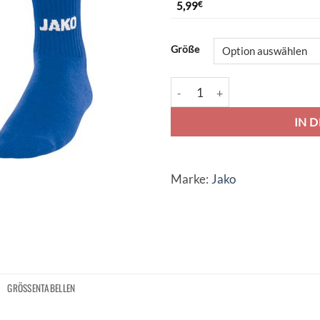
5,99
€
Alternative:
Größe
Jako Stutzenstrumpf Glasgow 2.
IN 
Marke:
Jako
GRÖSSENTABELLEN