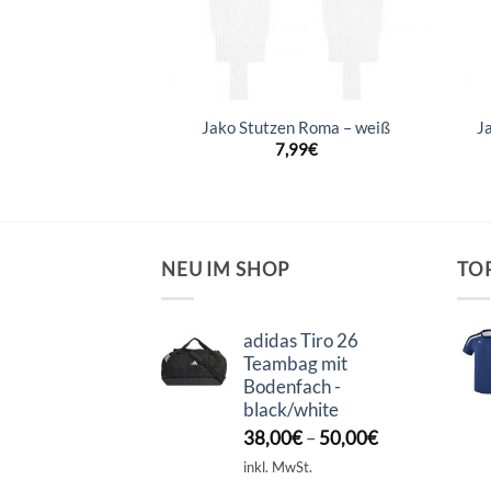
 16 Sock – power
Jako Stutzen Roma – weiß
J
/white
7,99
€
–
9,95
€
NEU IM SHOP
TO
adidas Tiro 26
Teambag mit
Bodenfach -
black/white
38,00
€
–
50,00
€
inkl. MwSt.