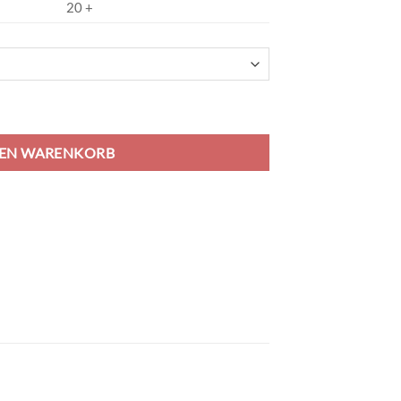
20 +
0 - royal Menge
DEN WARENKORB