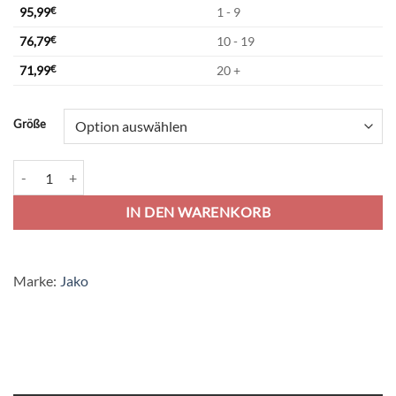
95,99
€
1 - 9
76,79
€
10 - 19
71,99
€
20 +
Alternative:
Größe
Jako Team Stadionjacke - royal Menge
IN DEN WARENKORB
Marke:
Jako