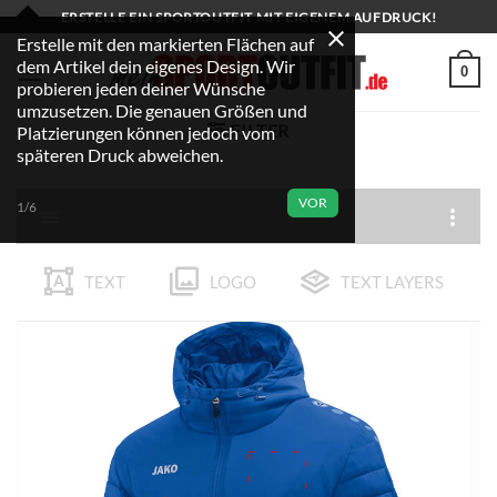
Zum
ERSTELLE EIN SPORTOUTFIT MIT EIGENEM AUFDRUCK!
Inhalt
Erstelle mit den markierten Flächen auf
dem Artikel dein eigenes Design. Wir
springen
0
probieren jeden deiner Wünsche
umzusetzen. Die genauen Größen und
FILTER
Platzierungen können jedoch vom
späteren Druck abweichen.
VOR
1/6
TEXT
LOGO
TEXT LAYERS