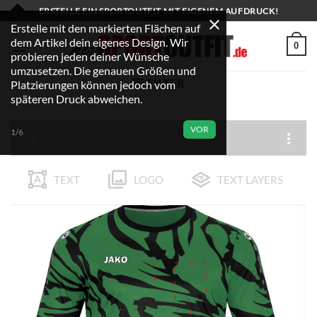
Zum
ERSTELLE EIN SPORTOUTFIT MIT EIGENEM AUFDRUCK!
Inhalt
Erstelle mit den markierten Flächen auf
dem Artikel dein eigenes Design. Wir
springen
0
probieren jeden deiner Wünsche
umzusetzen. Die genauen Größen und
FILTER
Platzierungen können jedoch vom
späteren Druck abweichen.
VOR
1/6
TEXT
LOGO
TEXT LAYERS