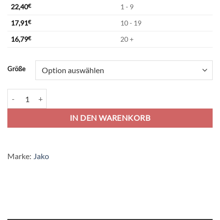
22,40
€
1 - 9
17,91
€
10 - 19
16,79
€
20 +
Alternative:
Größe
Jako Trikot Animal - sportgrün/schwarz Menge
IN DEN WARENKORB
Marke:
Jako