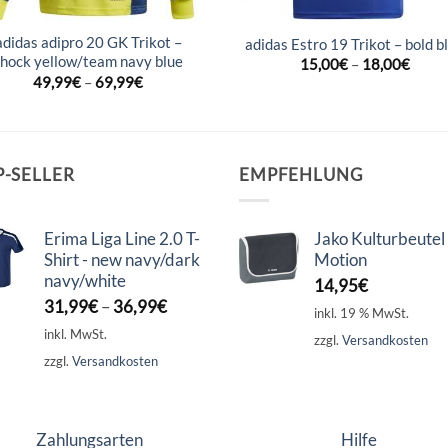
adidas adipro 20 GK Trikot –
adidas Estro 19 Trikot – bold b
shock yellow/team navy blue
15,00
€
–
18,00
€
49,99
€
–
69,99
€
P-SELLER
EMPFEHLUNG
Erima Liga Line 2.0 T-
Jako Kulturbeutel
Shirt - new navy/dark
Motion
navy/white
14,95
€
31,99
€
–
36,99
€
inkl. 19 % MwSt.
inkl. MwSt.
zzgl.
Versandkosten
zzgl.
Versandkosten
Zahlungsarten
Hilfe