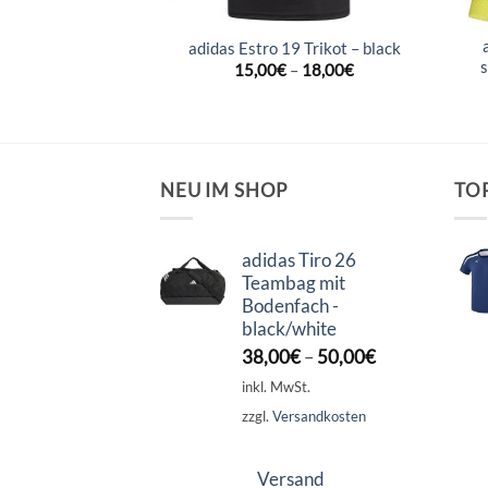
 18 Trikot – bold
adidas Estro 19 Trikot – black
/white
15,00
€
–
18,00
€
–
17,95
€
NEU IM SHOP
TO
adidas Tiro 26
Teambag mit
Bodenfach -
black/white
38,00
€
–
50,00
€
inkl. MwSt.
zzgl.
Versandkosten
Versand