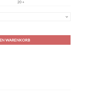
20 +
e/gold Menge
DEN WARENKORB