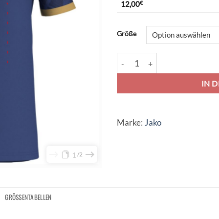
12,00
€
Alternative:
Größe
Jako Trikot Iconic - navy/marin
IN 
Marke:
Jako
1
2
GRÖSSENTABELLEN