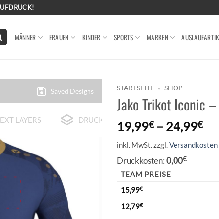
AUFDRUCK!
MÄNNER
FRAUEN
KINDER
SPORTS
MARKEN
AUSLAUFARTIK
STARTSEITE
»
SHOP
Saved Designs
Jako Trikot Iconic 
EXT LAYERS
DRUCK-BEISPIELE
19,99
€
–
24,99
€
inkl. MwSt.
zzgl.
Versandkosten
Druckkosten:
0,00
€
TEAM PREISE
15,99
€
12,79
€