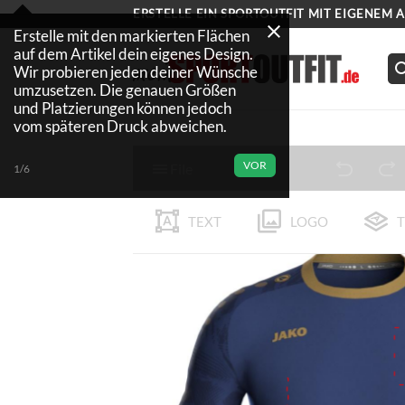
Zum
ERSTELLE EIN SPORTOUTFIT MIT EIGENEM 
Inhalt
Erstelle mit den markierten Flächen
auf dem Artikel dein eigenes Design.
springen
Wir probieren jeden deiner Wünsche
umzusetzen. Die genauen Größen
und Platzierungen können jedoch
vom späteren Druck abweichen.
VOR
File
1/6
TEXT
LOGO
T