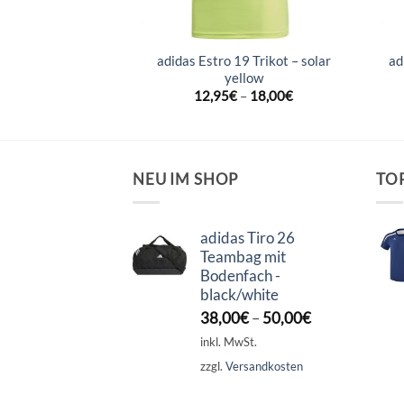
da 18 Trikot –
adidas Estro 19 Trikot – solar
ad
 green/white
yellow
–
17,95
€
12,95
€
–
18,00
€
NEU IM SHOP
TO
adidas Tiro 26
Teambag mit
Bodenfach -
black/white
38,00
€
–
50,00
€
inkl. MwSt.
zzgl.
Versandkosten