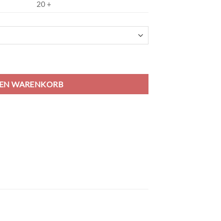
20 +
nge
DEN WARENKORB