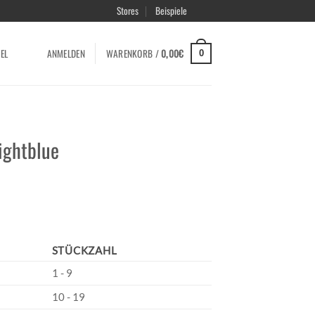
Stores
Beispiele
EL
ANMELDEN
WARENKORB /
0,00
€
0
lightblue
STÜCKZAHL
1 - 9
10 - 19