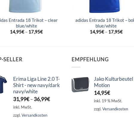
idas Entrada 18 Trikot – clear
adidas Entrada 18 Trikot – bo
blue/white
blue/white
14,95
€
–
17,95
€
14,95
€
–
17,95
€
P-SELLER
EMPFEHLUNG
Erima Liga Line 2.0 T-
Jako Kulturbeutel
Shirt - new navy/dark
Motion
navy/white
14,95
€
31,99
€
–
36,99
€
inkl. 19 % MwSt.
inkl. MwSt.
zzgl.
Versandkosten
zzgl.
Versandkosten