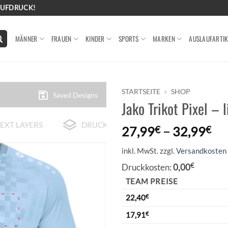
AUFDRUCK!
MÄNNER
FRAUEN
KINDER
SPORTS
MARKEN
AUSLAUFARTIK
STARTSEITE
»
SHOP
Saved Designs
Jako Trikot Pixel – 
EXT LAYERS
DRUCK-BEISPIELE
27,99
€
–
32,99
€
inkl. MwSt.
zzgl.
Versandkosten
Druckkosten:
0,00
€
TEAM PREISE
22,40
€
17,91
€