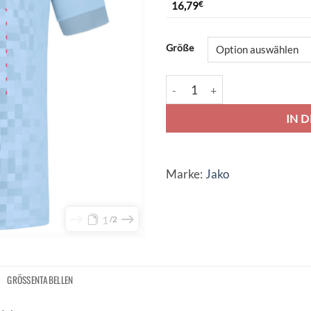
16,79
€
Alternative:
Größe
Jako Trikot Pixel - lightblue Me
IN 
Marke:
Jako
1
2
GRÖSSENTABELLEN