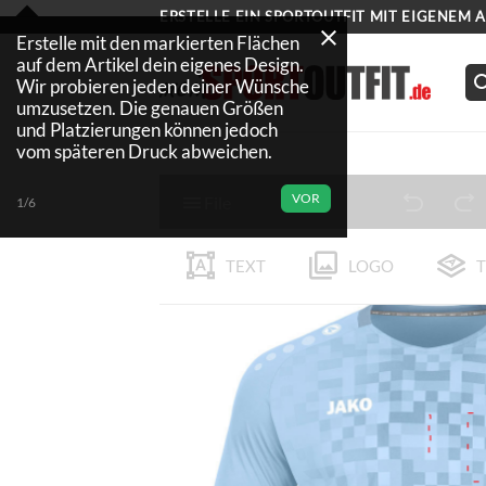
Zum
ERSTELLE EIN SPORTOUTFIT MIT EIGENEM 
Inhalt
Erstelle mit den markierten Flächen
auf dem Artikel dein eigenes Design.
springen
Wir probieren jeden deiner Wünsche
umzusetzen. Die genauen Größen
und Platzierungen können jedoch
vom späteren Druck abweichen.
VOR
File
1/6
TEXT
LOGO
T