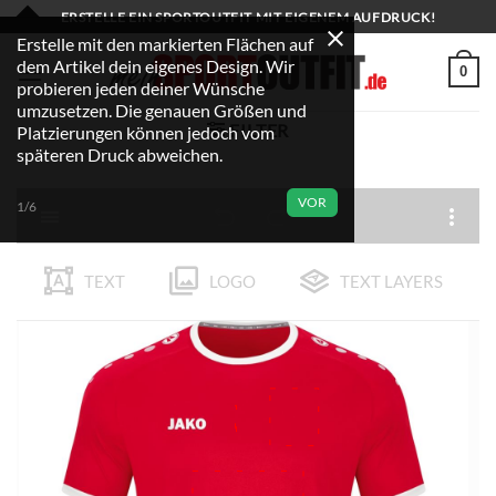
Zum
ERSTELLE EIN SPORTOUTFIT MIT EIGENEM AUFDRUCK!
Inhalt
Erstelle mit den markierten Flächen auf
dem Artikel dein eigenes Design. Wir
springen
0
probieren jeden deiner Wünsche
umzusetzen. Die genauen Größen und
FILTER
Platzierungen können jedoch vom
späteren Druck abweichen.
VOR
1/6
TEXT
LOGO
TEXT LAYERS