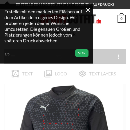
Zum
ERSTELLE EIN SPORTOUTFIT MIT EIGENEM AUFDRUCK!
Inhalt
Erstelle mit den markierten Flächen auf
dem Artikel dein eigenes Design. Wir
springen
0
probieren jeden deiner Wünsche
umzusetzen. Die genauen Größen und
FILTER
Platzierungen können jedoch vom
späteren Druck abweichen.
VOR
1/6
TEXT
LOGO
TEXT LAYERS