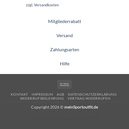
zzgl.
Versandkosten
Mitgliederrabatt
Versand
Zahlungsarten
Hilfe
Bank
Transfer
KONTAKT
IMPRESSUM
AGB
DATENSCHUTZERKLÄRUNG
WIDERRUFSBELEHRUNG
VERTRAG WIDERRUFEN
Copyright 2026 ©
meinSportoutfit.de
Alle Preise inkl. der gesetzlichen MwSt.