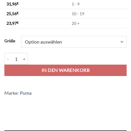
31,96
€
1 - 9
25,56
€
10 - 19
23,97
€
20 +
Alternative:
Größe
Puma teamCup 23 Training Jersey - puma black Menge
IN DEN WARENKORB
Marke:
Puma