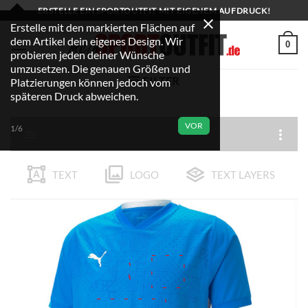
Zum
ERSTELLE EIN SPORTOUTFIT MIT EIGENEM AUFDRUCK!
Inhalt
Erstelle mit den markierten Flächen auf
dem Artikel dein eigenes Design. Wir
springen
0
probieren jeden deiner Wünsche
umzusetzen. Die genauen Größen und
FILTER
Platzierungen können jedoch vom
späteren Druck abweichen.
VOR
1/6
TEXT
LOGO
TEXT LAYERS