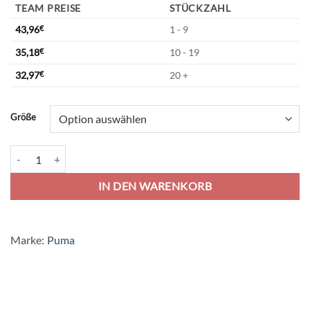
TEAM PREISE
STÜCKZAHL
43,96
€
1 - 9
35,18
€
10 - 19
32,97
€
20 +
Alternative:
Größe
Puma teamCup 23 Trikot Jersey - electric blue lemonade Menge
IN DEN WARENKORB
Marke:
Puma