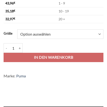
43,96
€
1 - 9
35,18
€
10 - 19
32,97
€
20 +
Alternative:
Größe
Puma teamCup 23 Trikot Jersey - puma white Menge
IN DEN WARENKORB
Marke:
Puma