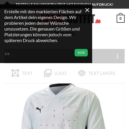
Zum
ERSTELLE EIN SPORTOUTFIT MIT EIGENEM AUFDRUCK!
Inhalt
Erstelle mit den markierten Flächen auf
dem Artikel dein eigenes Design. Wir
springen
0
probieren jeden deiner Wünsche
umzusetzen. Die genauen Größen und
FILTER
Platzierungen können jedoch vom
späteren Druck abweichen.
VOR
1/6
TEXT
LOGO
TEXT LAYERS