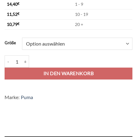
14,40
€
1 - 9
11,52
€
10 - 19
10,79
€
20 +
Alternative:
Größe
Puma teamGoal 23 Knit Short - prism violet Menge
IN DEN WARENKORB
Marke:
Puma