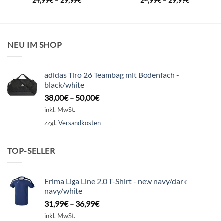
24,99
€
–
29,99
€
24,99
€
–
29,99
€
NEU IM SHOP
adidas Tiro 26 Teambag mit Bodenfach -
black/white
38,00
€
–
50,00
€
inkl. MwSt.
zzgl.
Versandkosten
TOP-SELLER
Erima Liga Line 2.0 T-Shirt - new navy/dark
navy/white
31,99
€
–
36,99
€
inkl. MwSt.