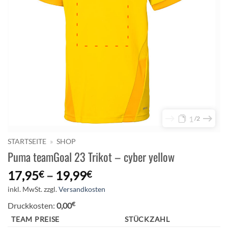
1
2
STARTSEITE
»
SHOP
Puma teamGoal 23 Trikot – cyber yellow
17,95
–
19,99
€
€
inkl. MwSt.
zzgl.
Versandkosten
€
Druckkosten:
0,00
TEAM PREISE
STÜCKZAHL