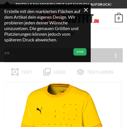
Zum
ERSTELLE EIN SPORTOUTFIT MIT EIGENEM AUFDRUCK!
Inhalt
Erstelle mit den markierten Flächen auf
dem Artikel dein eigenes Design. Wir
springen
0
probieren jeden deiner Wünsche
umzusetzen. Die genauen Größen und
FILTER
Platzierungen können jedoch vom
späteren Druck abweichen.
VOR
1/6
TEXT
LOGO
TEXT LAYERS