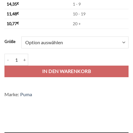
14,35
€
1 - 9
11,48
€
10 - 19
10,77
€
20 +
Alternative:
Größe
Puma teamGoal 23 Trikot - cyber yellow Menge
IN DEN WARENKORB
Marke:
Puma