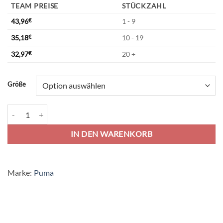
TEAM PREISE
STÜCKZAHL
43,96
€
1 - 9
35,18
€
10 - 19
32,97
€
20 +
Alternative:
Größe
Puma teamGoal 24 Backpack Premium Rucksack - Puma Black Menge
IN DEN WARENKORB
Marke:
Puma