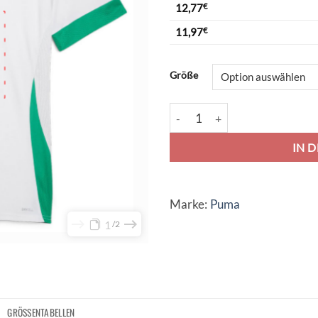
12,77
€
11,97
€
Alternative:
Größe
Puma teamGoal 24 Matchday Tr
IN 
Marke:
Puma
1
2
GRÖSSENTABELLEN