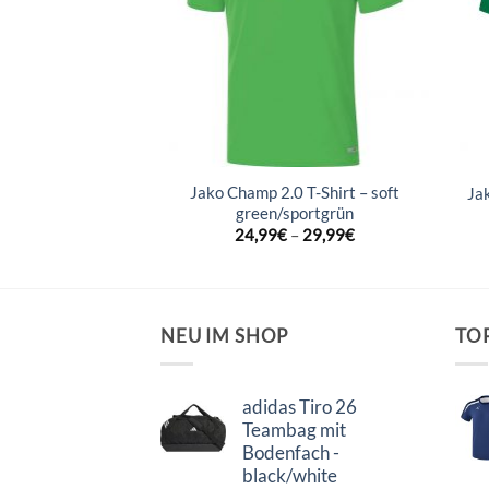
ico T-Shirt –
Jako Champ 2.0 T-Shirt – soft
Ja
orange
green/sportgrün
–
24,99
€
24,99
€
–
29,99
€
NEU IM SHOP
TO
adidas Tiro 26
Teambag mit
Bodenfach -
black/white