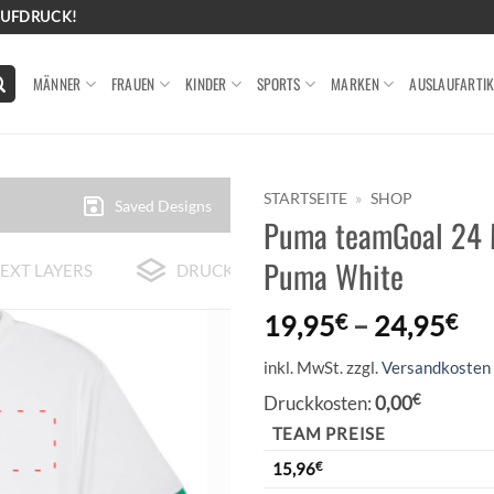
AUFDRUCK!
MÄNNER
FRAUEN
KINDER
SPORTS
MARKEN
AUSLAUFARTIK
STARTSEITE
»
SHOP
Saved Designs
Puma teamGoal 24 M
Puma White
EXT LAYERS
DRUCK-BEISPIELE
19,95
€
–
24,95
€
inkl. MwSt.
zzgl.
Versandkosten
Druckkosten:
0,00
€
TEAM PREISE
15,96
€