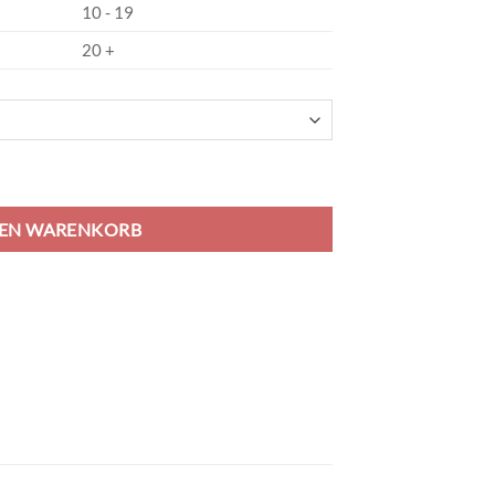
10 - 19
20 +
ikot Jersey - Puma White Menge
DEN WARENKORB