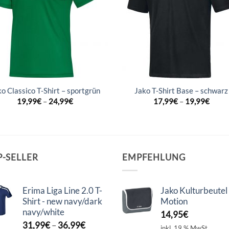
ko Classico T-Shirt – sportgrün
Jako T-Shirt Base – schwarz
19,99
€
–
24,99
€
17,99
€
–
19,99
€
P-SELLER
EMPFEHLUNG
Erima Liga Line 2.0 T-
Jako Kulturbeutel
Shirt - new navy/dark
Motion
navy/white
14,95
€
31,99
€
–
36,99
€
inkl. 19 % MwSt.