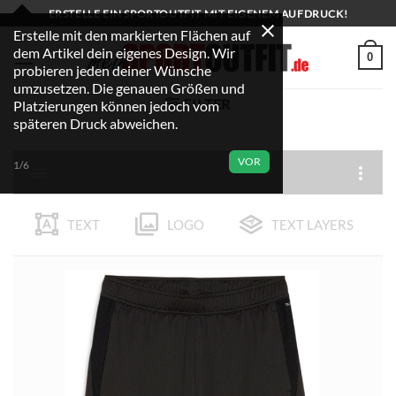
Zum
ERSTELLE EIN SPORTOUTFIT MIT EIGENEM AUFDRUCK!
Inhalt
Erstelle mit den markierten Flächen auf
dem Artikel dein eigenes Design. Wir
springen
0
probieren jeden deiner Wünsche
umzusetzen. Die genauen Größen und
FILTER
Platzierungen können jedoch vom
späteren Druck abweichen.
VOR
1/6
TEXT
LOGO
TEXT LAYERS