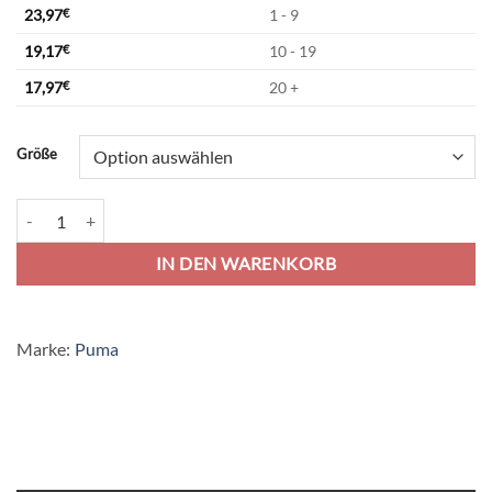
23,97
€
1 - 9
19,17
€
10 - 19
17,97
€
20 +
Alternative:
Größe
Puma teamGoal 24 Training Short - Puma Black Menge
IN DEN WARENKORB
Marke:
Puma